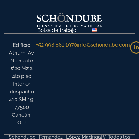
Bolsa de trabajo
+52 998 881 1970
info@schondube.com
Edificio
Atrium, Av.
Nichupté
#20 Mz 2
4to piso
Interior
despacho
410 SM 19,
77500
Cancún,
Q.R
Schondube -Fernandez- López Madrigal© Todos los