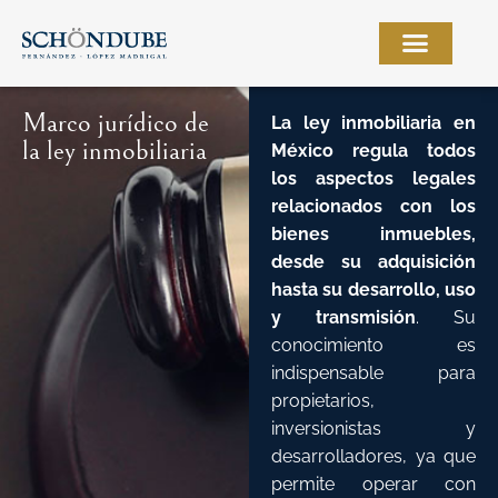
Ir
al
contenido
Marco jurídico de
La
ley inmobiliaria
en
la ley inmobiliaria
México regula todos
los aspectos legales
relacionados con los
bienes inmuebles,
desde su adquisición
hasta su desarrollo, uso
y transmisión
. Su
conocimiento es
indispensable para
propietarios,
inversionistas y
desarrolladores, ya que
permite operar con