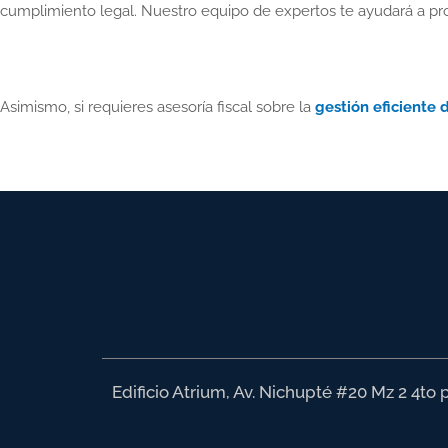
cumplimiento legal. Nuestro equipo de expertos te ayudará a prot
Asimismo, si requieres asesoría fiscal sobre la
gestión eficiente 
Edificio Atrium, Av. Nichupté #20 Mz 2 4to