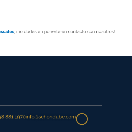
iscales
, ¡no dudes en ponerte en contacto con nosotros!
98 881 1970
info@schondube.com