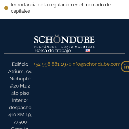
Importancia de la regulación en el mercado de
capitales
Bolsa de trabajo
+52 998 881 1970
info@schondube.com
Edificio
Atrium, Av.
Nichupté
#20 Mz 2
4to piso
Interior
despacho
410 SM 19,
77500