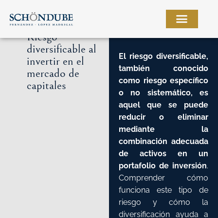
Ir
al
contenido
Riesgo
diversificable al
El
riesgo diversificable
,
invertir en el
también conocido
mercado de
como riesgo específico
capitales
o no sistemático, es
aquel que se puede
reducir o eliminar
mediante la
combinación adecuada
de activos en un
portafolio de inversión
.
Comprender cómo
funciona este tipo de
riesgo y cómo la
diversificación ayuda a