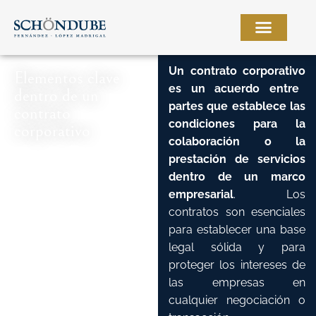
Ir
al
contenido
Un
contrato corporativo
Elementos clave
es un acuerdo entre
dentro de un
partes que establece las
contrato
condiciones para la
corporativo
colaboración o la
prestación de servicios
dentro de un marco
empresarial
. Los
contratos son esenciales
para establecer una base
legal sólida y para
proteger los intereses de
las empresas en
cualquier negociación o