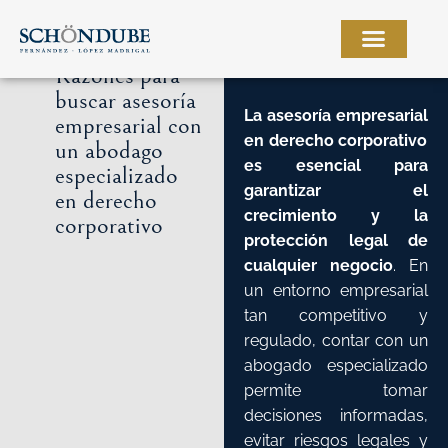
Ir
al
contenido
Razones para
buscar asesoría
La
asesoría empresarial
empresarial con
en derecho corporativo
un abodago
es esencial para
especializado
garantizar el
en derecho
crecimiento y la
corporativo
protección legal de
cualquier negocio
. En
un entorno empresarial
tan competitivo y
regulado, contar con un
abogado especializado
permite tomar
decisiones informadas,
evitar riesgos legales y