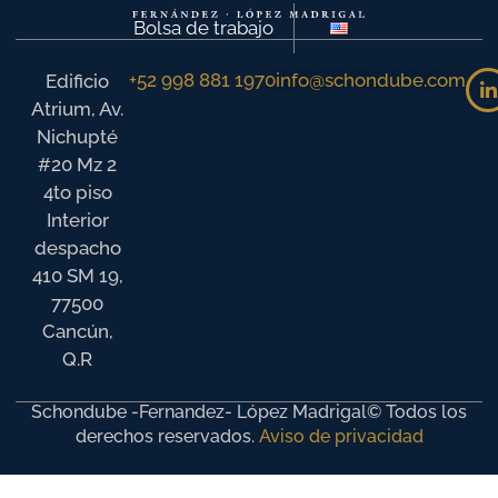
Bolsa de trabajo
+52 998 881 1970
info@schondube.com
Edificio
Atrium, Av.
Nichupté
#20 Mz 2
4to piso
Interior
despacho
410 SM 19,
77500
Cancún,
Q.R
Schondube -Fernandez- López Madrigal© Todos los
derechos reservados.
Aviso de privacidad